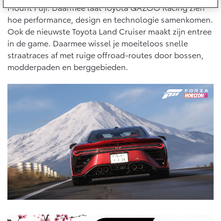
10 jaar batterijgarantie
Mount Fuji. Daarmee laat Toyota GAZOO Racing zien
Laadpas
Toyota fabrieksgarantie
hoe performance, design en technologie samenkomen.
Energie en slim laden
Corolla Cross
Toyota C-HR
Ook de nieuwste Toyota Land Cruiser maakt zijn entree
Bedrijfswagens
HYBRIDE
OOK ALS PLUG-IN
HYBRIDE
in de game. Daarmee wissel je moeiteloos snelle
Onderdelen & Accessoires
straatraces af met ruige offroad-routes door bossen,
Bedrijfswagens op maat
Verzekeren
modderpaden en berggebieden.
Financieren of leasen
Onderdelen
Toyota Autoverzekering
Verzekeren
Accessoires
Toyota Hybride Autoverzekering
Vanaf € 39.995,-
Vanaf € 36.495,-
Banden
Connected
Toyota C-HR+
RAV4
BATTERIJ-ELEKTRISCH
PLUG-IN HYBRIDE
Connected Services
MyToyota login
MyToyota App
Abonnementen
Vanaf € 37.995,-
Vanaf € 49.995,-