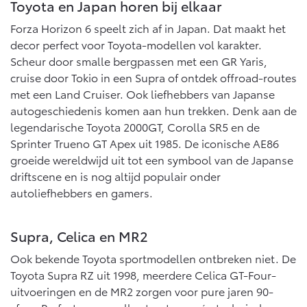
Vanaf € 76.695,-
Vanaf € 27.945,-
Toyota en Japan horen bij elkaar
Forza Horizon 6 speelt zich af in Japan. Dat maakt het
decor perfect voor Toyota-modellen vol karakter.
Proace (excl. BTW)
Proace Verso
Scheur door smalle bergpassen met een GR Yaris,
OOK ALS BATTERIJ-
BATTERIJ-ELEKTRISCH
ELEKTRISCH
cruise door Tokio in een Supra of ontdek offroad-routes
met een Land Cruiser. Ook liefhebbers van Japanse
autogeschiedenis komen aan hun trekken. Denk aan de
legendarische Toyota 2000GT, Corolla SR5 en de
Sprinter Trueno GT Apex uit 1985. De iconische AE86
Vanaf € 37.500,-
Vanaf € 55.950,-
groeide wereldwijd uit tot een symbool van de Japanse
driftscene en is nog altijd populair onder
autoliefhebbers en gamers.
Proace Max (excl. BTW)
Hilux (excl. BTW)
OOK ALS BATTERIJ-
OOK ALS BATTERIJ-
ELEKTRISCH
ELEKTRISCH
Supra, Celica en MR2
Ook bekende Toyota sportmodellen ontbreken niet. De
Toyota Supra RZ uit 1998, meerdere Celica GT-Four-
uitvoeringen en de MR2 zorgen voor pure jaren 90-