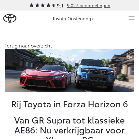
9,1
9.027 beoordelingen
Toyota Oostendorp
Over Ons
Terug naar overzicht
Modellen
Ons bedrijf
Occasions
Ons bedrijf
Aygo X
Yaris
Contact en Route
HYBRIDE
HYBRIDE
Vacatures
Nieuws & Acties
Rij Toyota in Forza Horizon 6
Klantbeoordelingen
Onderhoud
Van GR Supra tot klassieke
AE86: Nu verkrijgbaar voor
Vanaf € 23.750,-
Vanaf € 27.195,-
Diensten
Service & Onderhoud