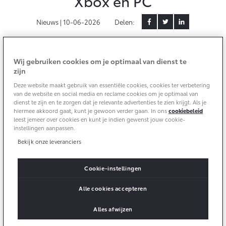
Xbox en PC
Yaris Cross
Urban Cruiser
Nieuws |
10-06-2026
Delen:
Werkplaatsafspraak
Zakelijk
HYBRIDE
BATTERIJ-ELEKTRISCH
Private Lease
Onderhoud op Maat
APK
Forza Horizon 6 neemt je mee naar Japan, het
Wat is Private Lease?
Wij gebruiken cookies om je optimaal van dienst te
Zakelijk
Werkplaatsafspraak maken
Airco check
thuisland van Toyota én de Japanse autocultuur. In de
zijn
Bereken je maandbedrag
game kun je rijden met een indrukwekkende line-up
Vakantiecheck
Private Lease voor ZZP
Deze website maakt gebruik van essentiële cookies, cookies ter verbetering
Toyota voor de zaak
Toyota’s: van moderne GR-sportwagens tot
Contact en Route
van de website en social media en reclame cookies om je optimaal van
Hybride Zekerheid Controle
Vanaf € 31.895,-
Vanaf € 32.995,-
Private Lease Occasions
dienst te zijn en te zorgen dat je relevante advertenties te zien krijgt. Als je
legendarische klassiekers. Scheur over bergpassen,
Leaserijder
Toyota handleidingen
hiermee akkoord gaat, kunt je gewoon verder gaan. In ons
cookiebeleid
cruise door neonverlichte straten in Tokio en ontdek
ZZP
leest jemeer over cookies en kunt je indien gewenst jouw cookie-
Schade melden
Toyota Service Informatie (SIL)
waarom Toyota al generaties lang autoliefhebbers
instellingen aanpassen.
Wagenparkbeheer
Financieren
Corolla Hatchback
Corolla Touring Sports
inspireert. Welke Toyota kies jij?
Bekijk onze leveranciers
HYBRIDE
HYBRIDE
Contact zakelijke markt
Plan een proefrit
Schade & Garantie
Toyota Betaalplan
TOYOTA GAZOO Racing GR GT als
Cookie-instellingen
covermodel
Vraag een brochure aan
Leasen
Toyota Pechhulp
Alle cookies accepteren
Oplaadservice
De TOYOTA GAZOO Racing GR GT speelt de hoofdrol
Schade & Glasherstel
Financial Lease
in deze zesde editie van Forza Horizon. De rode GR GT
Bekijk de verwachte modellen
Alles afwijzen
10 jaar Toyota garantie
Vanaf € 33.495,-
Vanaf € 35.495,-
springt direct in het oog tussen de Japanse bloesem en
Thuislaadpakketten
Operational Lease