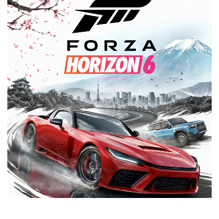
Multimedia
Connected check
Navigatie updates
bZ4X
bZ4X Touring
BATTERIJ-ELEKTRISCH
BATTERIJ-ELEKTRISCH
Vanaf € 39.995,-
Vanaf € 48.995,-
Mirai
Proace City (excl. BTW)
WATERSTOF-ELEKTRISCH
OOK ALS BATTERIJ-
ELEKTRISCH