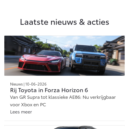
Vanaf € 46.301,-
Vanaf € 56.570,-
Laatste nieuws & acties
Land Cruiser (excl. BTW)
Vanaf € 89.986,-
Nieuws | 10-06-2026
Rij Toyota in Forza Horizon 6
Van GR Supra tot klassieke AE86: Nu verkrijgbaar
voor Xbox en PC
Lees meer