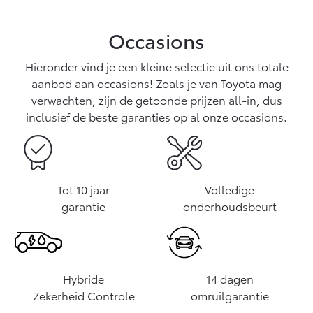
Vanaf € 76.695,-
Vanaf € 27.945,-
Occasions
Proace (excl. BTW)
Proace Verso
OOK ALS BATTERIJ-
BATTERIJ-ELEKTRISCH
Hieronder vind je een kleine selectie uit ons totale
ELEKTRISCH
aanbod aan occasions! Zoals je van Toyota mag
verwachten, zijn de getoonde prijzen all-in, dus
inclusief de beste garanties op al onze occasions.
Vanaf € 37.500,-
Vanaf € 55.950,-
Tot 10 jaar
Volledige
garantie
onderhoudsbeurt
Proace Max (excl. BTW)
Hilux (excl. BTW)
OOK ALS BATTERIJ-
OOK ALS BATTERIJ-
ELEKTRISCH
ELEKTRISCH
Hybride
14 dagen
Zekerheid Controle
omruilgarantie