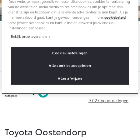
10 jaar batterijgarantie
Deze website maakt gebruik van essentiële cookies, cookies ter verbetering
Laadpas
van de website en social media en reclame cookies om je optimaal van
Toyota fabrieksgarantie
dienst te zijn en te zorgen dat je relevante advertenties te zien krijgt. Als je
Energie en slim laden
Corolla Cross
Toyota C-HR
hiermee akkoord gaat, kunt je gewoon verder gaan. In ons
cookiebeleid
Bedrijfswagens
HYBRIDE
OOK ALS PLUG-IN
leest jemeer over cookies en kunt je indien gewenst jouw cookie-
HYBRIDE
Kies je nieuwe
Bedrijfswagen deals
instellingen aanpassen.
Onderdelen & Accessoires
Bedrijfswagens op maat
Toyota
Tot € 7.900,-
Verzekeren
Bekijk onze leveranciers
Financieren of leasen
En ontvang tot wel €
bedrijfswagenvoordeel
Onderdelen
2.500,- extra inruilwaarde
Toyota Autoverzekering
Cookie-instellingen
Verzekeren
Accessoires
Toyota Hybride Autoverzekering
Vanaf € 39.995,-
Vanaf € 36.495,-
Alle cookies accepteren
Banden
Alles afwijzen
Connected
Toyota C-HR+
RAV4
9,1
BATTERIJ-ELEKTRISCH
PLUG-IN HYBRIDE
9.027
beoordelingen
Connected Services
MyToyota login
MyToyota App
Toyota Oostendorp
Abonnementen
Vanaf € 37.995,-
Vanaf € 49.995,-