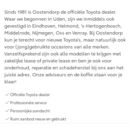
Multimedia
Connected check
Sinds 1981 is Oostendorp de officiële Toyota dealer.
Navigatie updates
Waar we begonnen in Uden, zijn we inmiddels ook
bZ4X
bZ4X Touring
BATTERIJ-ELEKTRISCH
BATTERIJ-ELEKTRISCH
gevestigd in Eindhoven, Helmond, 's-Hertogenbosch,
Middelrode, Nijmegen, Oss en Venray. Bij Oostendorp
kun je terecht voor nieuwe Toyota’s, maar natuurlijk ook
voor (jong)gebruikte occasions van alle merken.
Vanzelfsprekend zijn ook alle modellen te krijgen met
zakelijke lease of private lease en ben je ook voor
Vanaf € 39.995,-
Vanaf € 48.995,-
onderhoud, reparatie en schadeherstel bij ons aan het
juiste adres. Onze adviseurs en de koffie staan voor je
klaar!
Mirai
Proace City (excl. BTW)
WATERSTOF-ELEKTRISCH
OOK ALS BATTERIJ-
Officiële Toyota dealer
ELEKTRISCH
Professionele service
Persoonlijke aandacht
Ruim aanbod nieuw en gebruikt