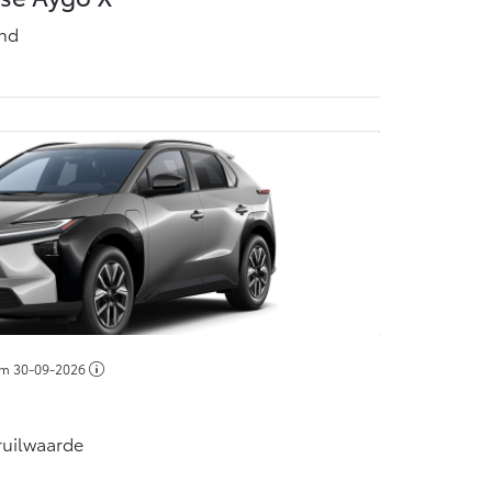
and
/m
30-09-2026
nruilwaarde