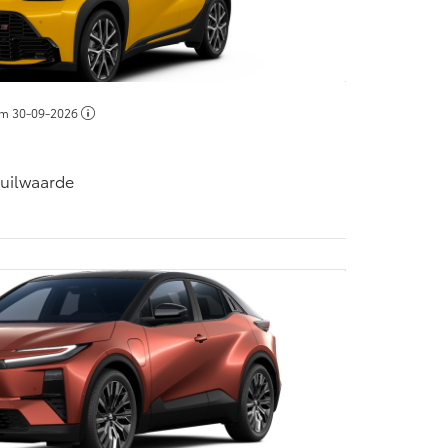
Vanaf € 55.950,-
/m
30-09-2026
ruilwaarde