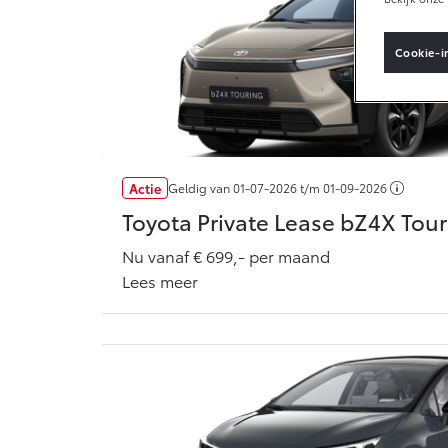
Cookie-i
Vanaf € 33.495,-
Toyota C-HR+
BATTERIJ-
ELEKTRISCH
Actie
Geldig van
01-07-2026
t/m
01-09-2026
Toyota Private Lease bZ4X Tou
Nu vanaf € 699,- per maand
Vanaf € 37.995,-
Lees meer
Mirai
WATERSTOF-
ELEKTRISCH