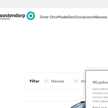
Over Ons
Modellen
Occasions
Nieuws 
Ons bedrijf
Aygo X
HYBRIDE
Ons bedrijf
Contact en
Route
Vacatures
Vanaf € 23.750,-
Klantbeoordelingen
Filter
Nieuws
Acties
Wij gebru
Corolla Hatchback
HYBRIDE
Deze website
reclame cook
hiermee akk
indien gewe
Bekijk onze 