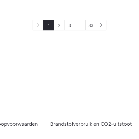
1
2
3
...
33
oopvoorwaarden
Brandstofverbruik en CO2-uitstoot