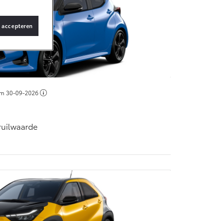
s accepteren
Vanaf € 36.495,-
bZ4X Touring
BATTERIJ-
ELEKTRISCH
/m
30-09-2026
nruilwaarde
Vanaf € 48.995,-
Proace Verso
BATTERIJ-
ELEKTRISCH