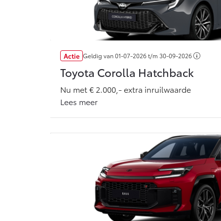
Vanaf € 76.695,-
Proace Max (excl.
BTW)
OOK ALS BATTERIJ-
ELEKTRISCH
Actie
Geldig van
01-07-2026
t/m
30-09-2026
Toyota Corolla Hatchback
Nu met € 2.000,- extra inruilwaarde
Lees meer
Vanaf € 46.301,-