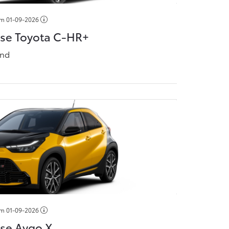
/m
01-09-2026
ase Toyota C-HR+
and
/m
01-09-2026
ase Aygo X