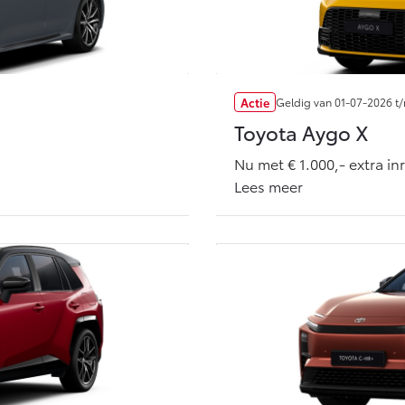
Vanaf € 27.945,-
Vanaf € 37.500,-
Hilux (excl. BTW)
Land Cruiser (excl.
OOK ALS BATTERIJ-
BTW)
ELEKTRISCH
Actie
Geldig van
01-07-2026
t
Toyota Aygo X
Nu met € 1.000,- extra in
Lees meer
Vanaf € 56.570,-
Vanaf € 89.986,-