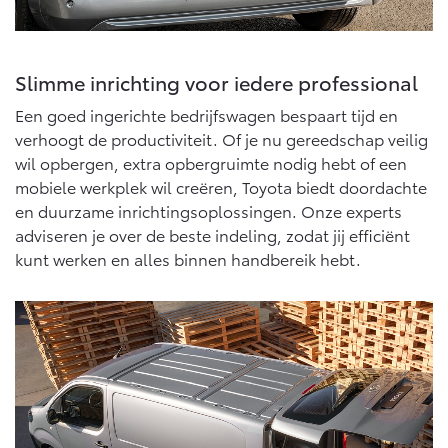
Vanaf € 76.695,-
Vanaf € 27.945,-
Proace (excl. BTW)
Proace Verso
Slimme inrichting voor iedere professional
OOK ALS BATTERIJ-
BATTERIJ-ELEKTRISCH
ELEKTRISCH
Een goed ingerichte bedrijfswagen bespaart tijd en
verhoogt de productiviteit. Of je nu gereedschap veilig
wil opbergen, extra opbergruimte nodig hebt of een
mobiele werkplek wil creëren, Toyota biedt doordachte
en duurzame inrichtingsoplossingen. Onze experts
Vanaf € 37.500,-
Vanaf € 55.950,-
adviseren je over de beste indeling, zodat jij efficiënt
kunt werken en alles binnen handbereik hebt.
Proace Max (excl. BTW)
Hilux (excl. BTW)
OOK ALS BATTERIJ-
OOK ALS BATTERIJ-
ELEKTRISCH
ELEKTRISCH