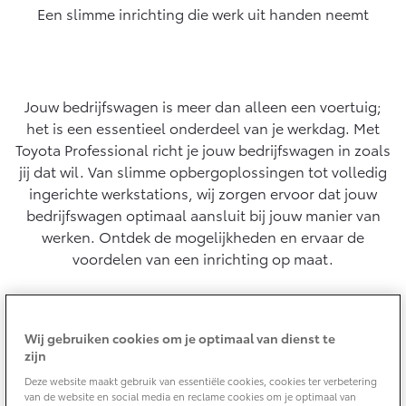
Een slimme inrichting die werk uit handen neemt
Yaris Cross
Urban Cruiser
Werkplaatsafspraak
Zakelijk
HYBRIDE
BATTERIJ-ELEKTRISCH
Private Lease
Onderhoud op Maat
APK
Wat is Private Lease?
Jouw bedrijfswagen is meer dan alleen een voertuig;
Zakelijk
Werkplaatsafspraak maken
Airco check
het is een essentieel onderdeel van je werkdag. Met
Bereken je maandbedrag
Vakantiecheck
Toyota Professional richt je jouw bedrijfswagen in zoals
Private Lease voor ZZP
Toyota voor de zaak
Contact en Route
jij dat wil. Van slimme opbergoplossingen tot volledig
Hybride Zekerheid Controle
Vanaf € 31.895,-
Vanaf € 32.995,-
Private Lease Occasions
Leaserijder
ingerichte werkstations, wij zorgen ervoor dat jouw
Toyota handleidingen
ZZP
bedrijfswagen optimaal aansluit bij jouw manier van
Schade melden
Toyota Service Informatie (SIL)
werken. Ontdek de mogelijkheden en ervaar de
Wagenparkbeheer
Financieren
Corolla Hatchback
Corolla Touring Sports
voordelen van een inrichting op maat.
HYBRIDE
HYBRIDE
Contact zakelijke markt
Plan een proefrit
Schade & Garantie
Toyota Betaalplan
Altijd een perfecte fit
Vraag een brochure aan
Leasen
Toyota Pechhulp
Wij gebruiken cookies om je optimaal van dienst te
Oplaadservice
zijn
Oplossingen die precies aansluiten op jouw
Schade & Glasherstel
Financial Lease
Bekijk de verwachte modellen
werkzaamheden.
Deze website maakt gebruik van essentiële cookies, cookies ter verbetering
10 jaar Toyota garantie
Vanaf € 33.495,-
Vanaf € 35.495,-
van de website en social media en reclame cookies om je optimaal van
Thuislaadpakketten
Operational Lease