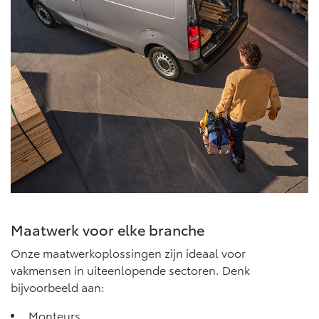
Vanaf € 46.301,-
Vanaf € 56.570,-
Land Cruiser (excl. BTW)
Vanaf € 89.986,-
Maatwerk voor elke branche
Onze maatwerkoplossingen zijn ideaal voor
vakmensen in uiteenlopende sectoren. Denk
bijvoorbeeld aan:
Monteurs