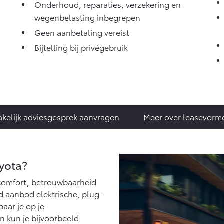
Onderhoud, reparaties, verzekering en
wegenbelasting inbegrepen
Geen aanbetaling vereist
Bijtelling bij privégebruik
akelijk adviesgesprek aanvragen
Meer over leasevorm
oyota?
r comfort, betrouwbaarheid
d aanbod elektrische, plug-
aar je op je
n kun je bijvoorbeeld