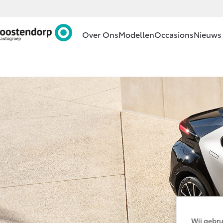
Over Ons
Modellen
Occasions
Nieuws 
Ons bedrijf
Aygo X
HYBRIDE
Ons bedrijf
Contact en
Route
Vacatures
Vanaf € 23.750,-
Klantbeoordelingen
Corolla Hatchback
HYBRIDE
Wij gebru