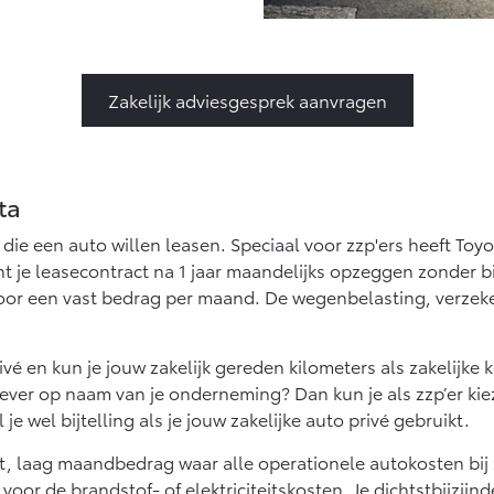
Zakelijk adviesgesprek aanvragen
ta
 die een auto willen leasen. Speciaal voor zzp'ers heeft Toy
kunt je leasecontract na 1 jaar maandelijks opzeggen zonder
o voor een vast bedrag per maand. De wegenbelasting, verzek
privé en kun je jouw zakelijk gereden kilometers als zakelijk
o liever op naam van je onderneming? Dan kun je als zzp’er k
je wel bijtelling als je jouw zakelijke auto privé gebruikt.
st, laag maandbedrag waar alle operationele autokosten bij 
oor de brandstof- of elektriciteitskosten. Je dichtstbijzijn