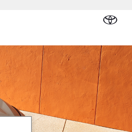
Plan een proefrit
Schade melden
Contact en
Plan een
en
Onderdelen &
Oplaadservice
Bedrijfswagens
Route
proefrit
Urban Cruiser
Accessoires
BATTERIJ-
ELEKTRISCH
Vraag een brochure aan
Werkplaatsafspraak
alplan
ncial Lease
Thuislaadpakketten
Bedrijfswagens
Vraag een
maken
Onderdelen
op maat
brochure
l
ational
Laadpas
aan
e
Accessoires
Financieren of
Bekijk de verwachte
ie
Energie en slim
Contact en
modellen
leasen
Route
Banden
laden
Contact
ie
Verzekeren
Vanaf € 32.995,-
en Route
Toyota C-HR
OOK ALS PLUG-IN
HYBRIDE