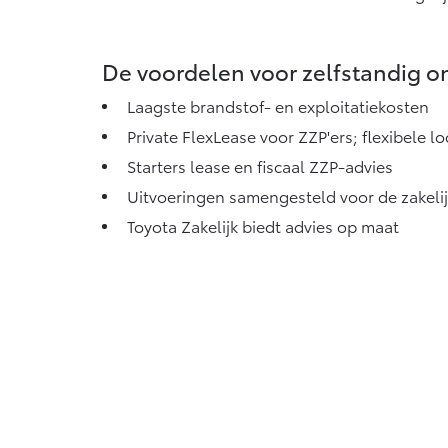
Vanaf € 76.695,-
Proace Max (excl.
De voordelen voor zelfstandig 
BTW)
OOK ALS BATTERIJ-
Laagste brandstof- en exploitatiekosten
ELEKTRISCH
Private FlexLease voor ZZP'ers; flexibele lo
Starters lease en fiscaal ZZP-advies
Uitvoeringen samengesteld voor de zakelijk
Vanaf € 46.301,-
Toyota Zakelijk biedt advies op maat