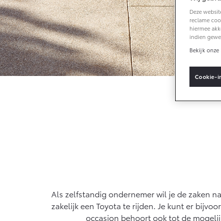
Deze website
reclame cook
Vanaf € 33.495,-
hiermee akk
indien gewe
Toyota C-HR+
Bekijk onze 
BATTERIJ-
ELEKTRISCH
Cookie-i
Vanaf € 37.995,-
Mirai
WATERSTOF-
ELEKTRISCH
Als zelfstandig ondernemer wil je de zaken nat
zakelijk een Toyota te rijden. Je kunt er bijv
occasion behoort ook tot de mogelijk