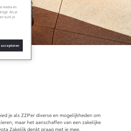
al media en
ijgt. Als je
Vanaf € 36.495,-
en kunt je
bZ4X Touring
BATTERIJ-
ELEKTRISCH
s accepteren
Vanaf € 48.995,-
Proace Verso
BATTERIJ-
ELEKTRISCH
 bied je als ZZP'er diverse en mogelijkheden om
ncieren, maar het aanschaffen van een zakelijke
yota Zakelijk denkt graag met je mee.