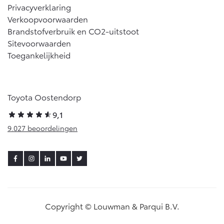
Privacyverklaring
Vanaf € 46.301,-
Vanaf € 56.570,-
Verkoopvoorwaarden
Brandstofverbruik en CO2-uitstoot
Sitevoorwaarden
Land Cruiser (excl. BTW)
Toegankelijkheid
Toyota Oostendorp
9,1
Vanaf € 89.986,-
9.027 beoordelingen
Copyright © Louwman & Parqui B.V.