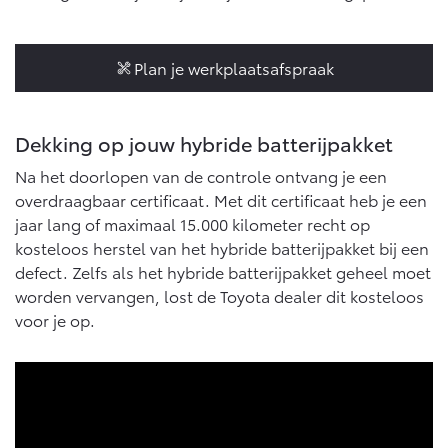
10 jaar batterijgarantie
Laadpas
Toyota fabrieksgarantie
Energie en slim laden
Corolla Cross
Toyota C-HR
Bedrijfswagens
Plan je werkplaatsafspraak
HYBRIDE
OOK ALS PLUG-IN
HYBRIDE
Onderdelen & Accessoires
Bedrijfswagens op maat
Verzekeren
Dekking op jouw hybride batterijpakket
Financieren of leasen
Onderdelen
Toyota Autoverzekering
Verzekeren
Na het doorlopen van de controle ontvang je een
Accessoires
overdraagbaar certificaat. Met dit certificaat heb je een
Toyota Hybride Autoverzekering
Vanaf € 39.995,-
Vanaf € 36.495,-
Banden
jaar lang of maximaal 15.000 kilometer recht op
kosteloos herstel van het hybride batterijpakket bij een
defect. Zelfs als het hybride batterijpakket geheel moet
Connected
Toyota C-HR+
RAV4
worden vervangen, lost de Toyota dealer dit kosteloos
BATTERIJ-ELEKTRISCH
PLUG-IN HYBRIDE
voor je op.
Connected Services
MyToyota login
MyToyota App
Abonnementen
Vanaf € 37.995,-
Vanaf € 49.995,-