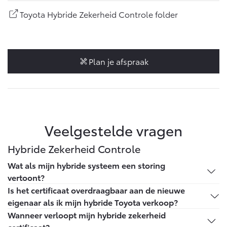
Vanaf € 46.301,-
Vanaf € 56.570,-
Toyota Hybride Zekerheid Controle folder
Land Cruiser (excl. BTW)
Plan je afspraak
Vanaf € 89.986,-
Veelgestelde vragen
Hybride Zekerheid Controle
Wat als mijn hybride systeem een storing
vertoont?
Binnen de looptijd van 5 jaar of 100.000 km kun je
Is het certificaat overdraagbaar aan de nieuwe
terecht bij jouw Toyota dealer en deze brengt niets in
eigenaar als ik mijn hybride Toyota verkoop?
rekening voor het vervangen van het totale hybride
Ja, het certificaat staat op naam van de auto en niet op
Wanneer verloopt mijn hybride zekerheid
batterijpakket.
jou als persoon. Binnen de geldigheid van het
certificaat?