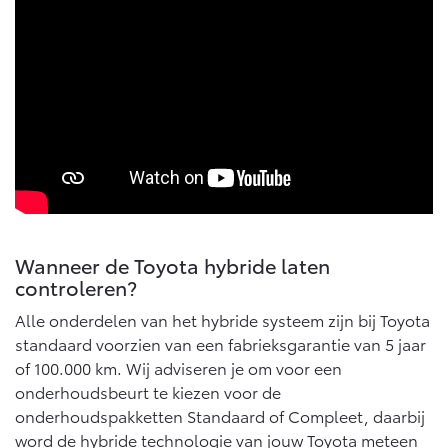
Multimedia
Connected check
Navigatie updates
bZ4X
bZ4X Touring
BATTERIJ-ELEKTRISCH
BATTERIJ-ELEKTRISCH
Vanaf € 39.995,-
Vanaf € 48.995,-
Wanneer de Toyota hybride laten
controleren?
Mirai
Proace City (excl. BTW)
WATERSTOF-ELEKTRISCH
OOK ALS BATTERIJ-
Alle onderdelen van het hybride systeem zijn bij Toyota
ELEKTRISCH
standaard voorzien van een fabrieksgarantie van 5 jaar
of 100.000 km. Wij adviseren je om voor een
onderhoudsbeurt te kiezen voor de
onderhoudspakketten Standaard of Compleet, daarbij
word de hybride technologie van jouw Toyota meteen