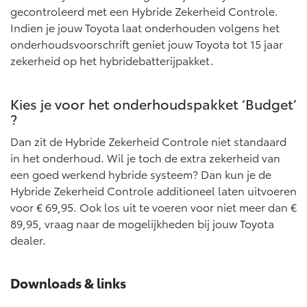
Vanaf € 76.695,-
Vanaf € 27.945,-
gecontroleerd met een Hybride Zekerheid Controle.
Indien je jouw Toyota laat onderhouden volgens het
onderhoudsvoorschrift geniet jouw Toyota tot 15 jaar
Proace (excl. BTW)
Proace Verso
zekerheid op het hybridebatterijpakket.
OOK ALS BATTERIJ-
BATTERIJ-ELEKTRISCH
ELEKTRISCH
Kies je voor het onderhoudspakket ‘Budget’
?
Dan zit de Hybride Zekerheid Controle niet standaard
in het onderhoud. Wil je toch de extra zekerheid van
Vanaf € 37.500,-
Vanaf € 55.950,-
een goed werkend hybride systeem? Dan kun je de
Hybride Zekerheid Controle additioneel laten uitvoeren
voor € 69,95. Ook los uit te voeren voor niet meer dan €
Proace Max (excl. BTW)
Hilux (excl. BTW)
OOK ALS BATTERIJ-
OOK ALS BATTERIJ-
89,95, vraag naar de mogelijkheden bij jouw Toyota
ELEKTRISCH
ELEKTRISCH
dealer.
Downloads & links