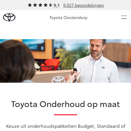
9,1
9.027 beoordelingen
Toyota Oostendorp
Over Ons
Modellen
Ons bedrijf
Occasions
Ons bedrijf
Aygo X
Yaris
Contact en Route
HYBRIDE
HYBRIDE
Vacatures
Nieuws & Acties
Klantbeoordelingen
Toyota Onderhoud op maat
Onderhoud
Vanaf € 23.750,-
Vanaf € 27.195,-
Keuze uit onderhoudspakketten Budget, Standaard of
Diensten
Service & Onderhoud