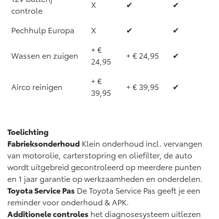
Vanaf € 76.695,-
Vanaf € 27.945,-
X
✔
✔
controle
Pechhulp Europa
X
✔
✔
Proace (excl. BTW)
Proace Verso
OOK ALS BATTERIJ-
BATTERIJ-ELEKTRISCH
+ €
ELEKTRISCH
Wassen en zuigen
+ € 24,95
✔
24,95
+ €
Airco reinigen
+ € 39,95
✔
39,95
Vanaf € 37.500,-
Vanaf € 55.950,-
Toelichting
Fabrieksonderhoud
Klein onderhoud incl. vervangen
Proace Max (excl. BTW)
Hilux (excl. BTW)
van motorolie, carterstopring en oliefilter, de auto
OOK ALS BATTERIJ-
OOK ALS BATTERIJ-
ELEKTRISCH
ELEKTRISCH
wordt uitgebreid gecontroleerd op meerdere punten
en 1 jaar garantie op werkzaamheden en onderdelen.
Toyota Service Pas
De Toyota Service Pas geeft je een
reminder voor onderhoud & APK.
Additionele controles
het diagnosesysteem uitlezen