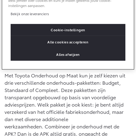
leest jemeer over cookies en kunt je indien gewenst jouw cookie-
10 jaar batterijgarantie
Keuze uit onderhoudspakketten: Budget, Standaard
instellingen aanpassen.
Laadpas
Toyota fabrieksgarantie
of Compleet
Bekijk onze leveranciers
Energie en slim laden
Corolla Cross
Toyota C-HR
Bedrijfswagens
HYBRIDE
OOK ALS PLUG-IN
Altijd het officiële fabrieksonderhoud
HYBRIDE
Cookie-instellingen
Onderdelen & Accessoires
Bedrijfswagens op maat
Je weet vooraf precies waar je aan toe bent
Verzekeren
Alle cookies accepteren
Financieren of leasen
Onderdelen
Toyota Autoverzekering
Verzekeren
Alles afwijzen
Accessoires
Welk onderhoudspakket past het best bij
Toyota Hybride Autoverzekering
Vanaf € 39.995,-
Vanaf € 36.495,-
jou?
Banden
Met Toyota Onderhoud op Maat kun je zelf kiezen uit
drie verschillende onderhouds-pakketten: Budget,
Connected
Toyota C-HR+
RAV4
Standaard of Compleet. Deze pakketten zijn
BATTERIJ-ELEKTRISCH
PLUG-IN HYBRIDE
transparant opgebouwd op basis van voordelige
Connected Services
adviesprijzen. Welk pakket je ook kiest: je bent altijd
MyToyota login
verzekerd van het officiële fabrieksonderhoud, maar
MyToyota App
dan met diverse additionele
werkzaamheden. Combineer je onderhoud met de
Abonnementen
Vanaf € 37.995,-
Vanaf € 49.995,-
APK? Dan is de APK altijd gratis, ongeacht de