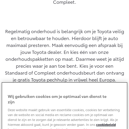
Compleet.
Yaris Cross
Urban Cruiser
Werkplaatsafspraak
Zakelijk
HYBRIDE
BATTERIJ-ELEKTRISCH
Private Lease
Onderhoud op Maat
APK
Regelmatig onderhoud is belangrijk om je Toyota veilig
Wat is Private Lease?
Zakelijk
Werkplaatsafspraak maken
en betrouwbaar te houden. Hierdoor blijft je auto
Airco check
Bereken je maandbedrag
maximaal presteren. Maak eenvoudig een afspraak bij
Vakantiecheck
Private Lease voor ZZP
Toyota voor de zaak
jouw Toyota dealer. En kies één van onze
Contact en Route
Hybride Zekerheid Controle
Vanaf € 31.895,-
Vanaf € 32.995,-
Private Lease Occasions
onderhoudspakketten op maat. Daarmee weet je altijd
Leaserijder
Toyota handleidingen
precies waar je aan toe bent. Kies je voor een
ZZP
Schade melden
Toyota Service Informatie (SIL)
Standaard of Compleet onderhoudsbeurt dan ontvang
Wagenparkbeheer
Financieren
Corolla Hatchback
Corolla Touring Sports
je gratis Toyota pechhulp in vrijwel heel Europa.
HYBRIDE
HYBRIDE
Contact zakelijke markt
Plan een proefrit
Schade & Garantie
Toyota Betaalplan
Wij gebruiken cookies om je optimaal van dienst te
Plan je afspraak
zijn
Vraag een brochure aan
Leasen
Toyota Pechhulp
Deze website maakt gebruik van essentiële cookies, cookies ter verbetering
Oplaadservice
Schade & Glasherstel
van de website en social media en reclame cookies om je optimaal van
Voordelen onderhoud op maat:
Financial Lease
Bekijk de verwachte modellen
dienst te zijn en te zorgen dat je relevante advertenties te zien krijgt. Als je
10 jaar Toyota garantie
Vanaf € 33.495,-
Vanaf € 35.495,-
hiermee akkoord gaat, kunt je gewoon verder gaan. In ons
cookiebeleid
Thuislaadpakketten
Operational Lease