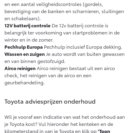
en een aantal veiligheidscontroles (gordels,
Vanaf € 46.301,-
Vanaf € 56.570,-
bevestiging van de banken en scharnieren, sluitingen
en schakelaars).
12V batterij controle
De 12v batterij controle is
Land Cruiser (excl. BTW)
belangrijk ter voorkoming van startproblemen in de
winter en in de zomer.
Pechhulp Europa
Pechhulp inclusief Europa dekking.
Wassen en zuigen
Je auto wordt van buiten gewassen
en van binnen gestofzuigd.
Airco reinigen
Airco reinigen bestaat uit een airco
Vanaf € 89.986,-
check, het reinigen van de airco en een
geurbehandeling.
Toyota adviesprijzen onderhoud
Wil je vooraf een indicatie van wat het onderhoud aan
je Toyota kost? Vul hieronder het kenteken en de
kilometerstand in van je Toyota en klik op
‘Toon