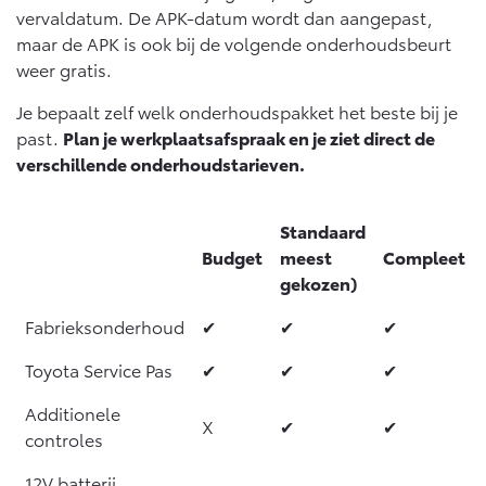
Multimedia
vervaldatum. De APK-datum wordt dan aangepast,
Connected check
maar de APK is ook bij de volgende onderhoudsbeurt
Navigatie updates
weer gratis.
bZ4X
bZ4X Touring
BATTERIJ-ELEKTRISCH
BATTERIJ-ELEKTRISCH
Je bepaalt zelf welk onderhoudspakket het beste bij je
past.
Plan je werkplaatsafspraak en je ziet direct de
verschillende onderhoudstarieven.
Standaard
Vanaf € 39.995,-
Vanaf € 48.995,-
Budget
meest
Compleet
gekozen)
Mirai
Proace City (excl. BTW)
Fabrieksonderhoud
✔
✔
✔
WATERSTOF-ELEKTRISCH
OOK ALS BATTERIJ-
ELEKTRISCH
Toyota Service Pas
✔
✔
✔
Additionele
X
✔
✔
controles
12V batterij