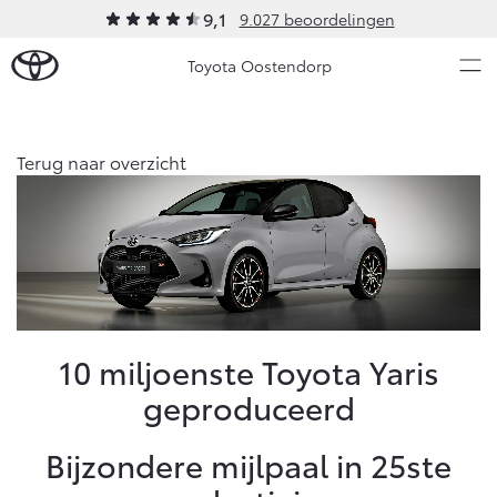
9,1
9.027 beoordelingen
Toyota Oostendorp
Over Ons
Terug naar overzicht
Modellen
Ons bedrijf
Occasions
Ons bedrijf
Aygo X
Yaris
Contact en Route
HYBRIDE
HYBRIDE
Vacatures
Nieuws & Acties
10 miljoenste Toyota Yaris
Klantbeoordelingen
geproduceerd
Onderhoud
Bijzondere mijlpaal in 25ste
Vanaf € 23.750,-
Vanaf € 27.195,-
Diensten
Service & Onderhoud