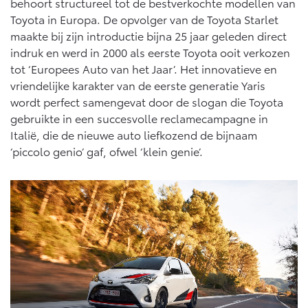
Multimedia
behoort structureel tot de bestverkochte modellen van
Toyota in Europa. De opvolger van de Toyota Starlet
Connected check
maakte bij zijn introductie bijna 25 jaar geleden direct
Navigatie updates
bZ4X
bZ4X Touring
indruk en werd in 2000 als eerste Toyota ooit verkozen
BATTERIJ-ELEKTRISCH
BATTERIJ-ELEKTRISCH
tot ‘Europees Auto van het Jaar’. Het innovatieve en
vriendelijke karakter van de eerste generatie Yaris
wordt perfect samengevat door de slogan die Toyota
gebruikte in een succesvolle reclamecampagne in
Italië, die de nieuwe auto liefkozend de bijnaam
‘piccolo genio’ gaf, ofwel ‘klein genie’.
Vanaf € 39.995,-
Vanaf € 48.995,-
Mirai
Proace City (excl. BTW)
WATERSTOF-ELEKTRISCH
OOK ALS BATTERIJ-
ELEKTRISCH