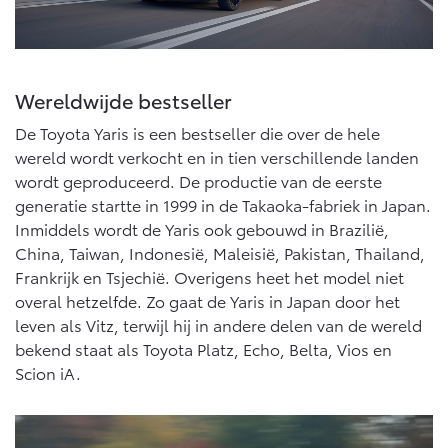
Vanaf € 76.695,-
Vanaf € 27.945,-
Proace (excl. BTW)
Proace Verso
OOK ALS BATTERIJ-
BATTERIJ-ELEKTRISCH
Wereldwijde bestseller
ELEKTRISCH
De Toyota Yaris is een bestseller die over de hele
wereld wordt verkocht en in tien verschillende landen
wordt geproduceerd. De productie van de eerste
generatie startte in 1999 in de Takaoka-fabriek in Japan.
Inmiddels wordt de Yaris ook gebouwd in Brazilië,
Vanaf € 37.500,-
Vanaf € 55.950,-
China, Taiwan, Indonesië, Maleisië, Pakistan, Thailand,
Frankrijk en Tsjechië. Overigens heet het model niet
overal hetzelfde. Zo gaat de Yaris in Japan door het
Proace Max (excl. BTW)
Hilux (excl. BTW)
OOK ALS BATTERIJ-
OOK ALS BATTERIJ-
leven als Vitz, terwijl hij in andere delen van de wereld
ELEKTRISCH
ELEKTRISCH
bekend staat als Toyota Platz, Echo, Belta, Vios en
Scion iA.