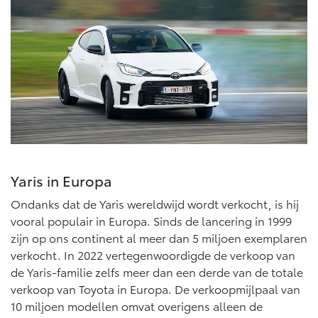
Vanaf € 46.301,-
Vanaf € 56.570,-
Land Cruiser (excl. BTW)
Vanaf € 89.986,-
Yaris in Europa
Ondanks dat de Yaris wereldwijd wordt verkocht, is hij
vooral populair in Europa. Sinds de lancering in 1999
zijn op ons continent al meer dan 5 miljoen exemplaren
verkocht. In 2022 vertegenwoordigde de verkoop van
de Yaris-familie zelfs meer dan een derde van de totale
verkoop van Toyota in Europa. De verkoopmijlpaal van
10 miljoen modellen omvat overigens alleen de