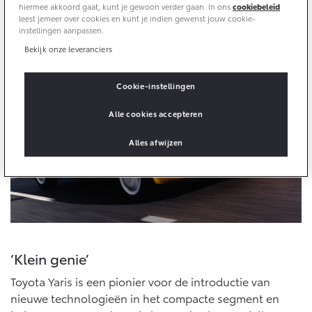
10 jaar batterijgarantie
hiermee akkoord gaat, kunt je gewoon verder gaan. In ons
cookiebeleid
Laadpas
leest jemeer over cookies en kunt je indien gewenst jouw cookie-
Toyota fabrieksgarantie
instellingen aanpassen.
Energie en slim laden
Corolla Cross
Toyota C-HR
Bedrijfswagens
HYBRIDE
OOK ALS PLUG-IN
Bekijk onze leveranciers
HYBRIDE
Onderdelen & Accessoires
Bedrijfswagens op maat
Verzekeren
Cookie-instellingen
Financieren of leasen
Onderdelen
Alle cookies accepteren
Toyota Autoverzekering
Verzekeren
Accessoires
Toyota Hybride Autoverzekering
Alles afwijzen
Vanaf € 39.995,-
Vanaf € 36.495,-
Banden
Connected
Toyota C-HR+
RAV4
BATTERIJ-ELEKTRISCH
PLUG-IN HYBRIDE
Connected Services
MyToyota login
‘Klein genie’
MyToyota App
Toyota Yaris is een pionier voor de introductie van
Abonnementen
nieuwe technologieën in het compacte segment en
Vanaf € 37.995,-
Vanaf € 49.995,-