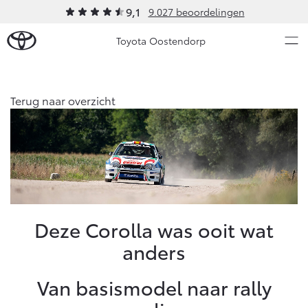
9,1
9.027 beoordelingen
Toyota Oostendorp
Over Ons
Terug naar overzicht
Modellen
Ons bedrijf
Occasions
Ons bedrijf
Aygo X
Yaris
Contact en Route
HYBRIDE
HYBRIDE
Vacatures
Nieuws & Acties
Deze Corolla was ooit wat
Klantbeoordelingen
anders
Onderhoud
Van basismodel naar rally
Vanaf € 23.750,-
Vanaf € 27.195,-
Diensten
Service & Onderhoud