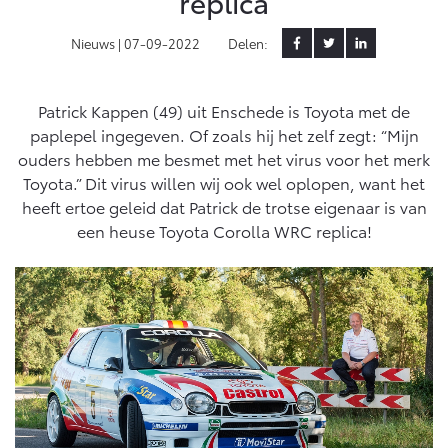
replica
Yaris Cross
Urban Cruiser
Nieuws |
07-09-2022
Delen:
Werkplaatsafspraak
Zakelijk
HYBRIDE
BATTERIJ-ELEKTRISCH
Private Lease
Onderhoud op Maat
APK
Patrick Kappen (49) uit Enschede is Toyota met de
Wat is Private Lease?
Zakelijk
Werkplaatsafspraak maken
Airco check
paplepel ingegeven. Of zoals hij het zelf zegt: “Mijn
Bereken je maandbedrag
ouders hebben me besmet met het virus voor het merk
Vakantiecheck
Private Lease voor ZZP
Toyota voor de zaak
Toyota.” Dit virus willen wij ook wel oplopen, want het
Contact en Route
Hybride Zekerheid Controle
Vanaf € 31.895,-
Vanaf € 32.995,-
Private Lease Occasions
heeft ertoe geleid dat Patrick de trotse eigenaar is van
Leaserijder
Toyota handleidingen
een heuse Toyota Corolla WRC replica!
ZZP
Schade melden
Toyota Service Informatie (SIL)
Wagenparkbeheer
Financieren
Corolla Hatchback
Corolla Touring Sports
HYBRIDE
HYBRIDE
Contact zakelijke markt
Plan een proefrit
Schade & Garantie
Toyota Betaalplan
Vraag een brochure aan
Leasen
Toyota Pechhulp
Oplaadservice
Schade & Glasherstel
Financial Lease
Bekijk de verwachte modellen
10 jaar Toyota garantie
Vanaf € 33.495,-
Vanaf € 35.495,-
Thuislaadpakketten
Operational Lease