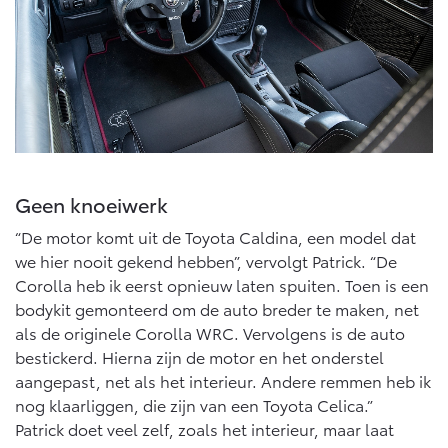
Vanaf € 46.301,-
Vanaf € 56.570,-
Land Cruiser (excl. BTW)
Geen knoeiwerk
“De motor komt uit de Toyota Caldina, een model dat
Vanaf € 89.986,-
we hier nooit gekend hebben”, vervolgt Patrick. “De
Corolla heb ik eerst opnieuw laten spuiten. Toen is een
bodykit gemonteerd om de auto breder te maken, net
als de originele Corolla WRC. Vervolgens is de auto
bestickerd. Hierna zijn de motor en het onderstel
aangepast, net als het interieur. Andere remmen heb ik
nog klaarliggen, die zijn van een Toyota Celica.”
Patrick doet veel zelf, zoals het interieur, maar laat