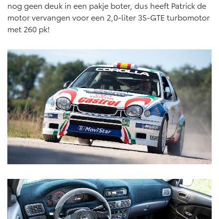
Vanaf € 76.695,-
Vanaf € 27.945,-
nog geen deuk in een pakje boter, dus heeft Patrick de
motor vervangen voor een 2,0-liter 3S-GTE turbomotor
met 260 pk!
Proace (excl. BTW)
Proace Verso
OOK ALS BATTERIJ-
BATTERIJ-ELEKTRISCH
ELEKTRISCH
Vanaf € 37.500,-
Vanaf € 55.950,-
Proace Max (excl. BTW)
Hilux (excl. BTW)
OOK ALS BATTERIJ-
OOK ALS BATTERIJ-
ELEKTRISCH
ELEKTRISCH