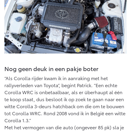
Multimedia
Connected check
Navigatie updates
bZ4X
bZ4X Touring
BATTERIJ-ELEKTRISCH
BATTERIJ-ELEKTRISCH
Vanaf € 39.995,-
Vanaf € 48.995,-
Nog geen deuk in een pakje boter
“Als Corolla rijder kwam ik in aanraking met het
rallyverleden van Toyota”, begint Patrick. “Een echte
Mirai
Proace City (excl. BTW)
WATERSTOF-ELEKTRISCH
OOK ALS BATTERIJ-
Corolla WRC is onbetaalbaar, als er überhaupt al één
ELEKTRISCH
te koop staat, dus besloot ik op zoek te gaan naar een
witte Corolla 3-deurs hatchback om die om te bouwen
tot Corolla WRC. Rond 2008 vond ik in België een witte
Corolla 1.3.”
Met het vermogen van die auto (ongeveer 85 pk) sla je