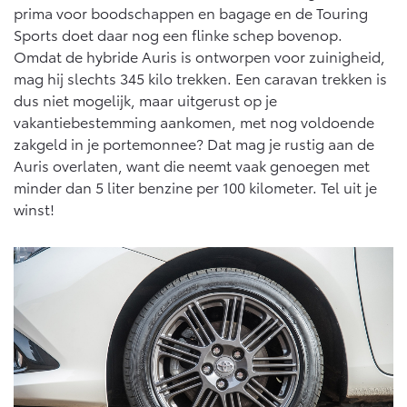
prima voor boodschappen en bagage en de Touring
Vanaf € 46.301,-
Vanaf € 56.570,-
Sports doet daar nog een flinke schep bovenop.
Omdat de hybride Auris is ontworpen voor zuinigheid,
mag hij slechts 345 kilo trekken. Een caravan trekken is
Land Cruiser (excl. BTW)
dus niet mogelijk, maar uitgerust op je
vakantiebestemming aankomen, met nog voldoende
zakgeld in je portemonnee? Dat mag je rustig aan de
Auris overlaten, want die neemt vaak genoegen met
minder dan 5 liter benzine per 100 kilometer. Tel uit je
winst!
Vanaf € 89.986,-