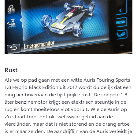
Multimedia
Connected check
Navigatie updates
bZ4X
bZ4X Touring
BATTERIJ-ELEKTRISCH
BATTERIJ-ELEKTRISCH
Vanaf € 39.995,-
Vanaf € 48.995,-
Rust
Als we op pad gaan met een witte Auris Touring Sports
1.8 Hybrid Black Edition uit 2017 wordt duidelijk dat één
Mirai
Proace City (excl. BTW)
ding fier bovenaan die lijst prijkt: rust. De soepele 1.8-
WATERSTOF-ELEKTRISCH
OOK ALS BATTERIJ-
ELEKTRISCH
liter benzinemotor krijgt een elektrisch steuntje in de
rug en komt moeiteloos vlot vooruit. Wie de Auris op
z’n staart trapt ontlokt weliswaar geluid aan de
viercilinder, maar dat is niet storend en de drang ertoe
is er maar zelden. De aandrijflijn van de Auris verleidt je