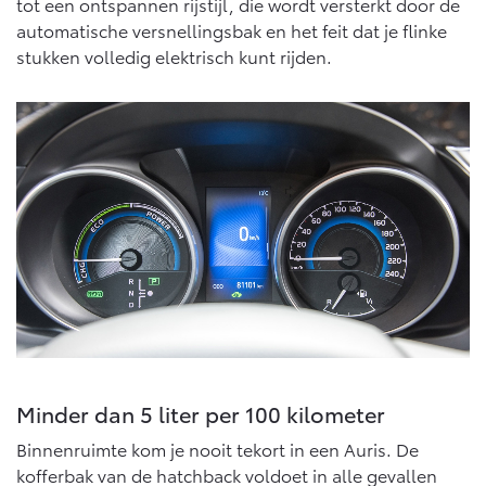
Vanaf € 76.695,-
Vanaf € 27.945,-
tot een ontspannen rijstijl, die wordt versterkt door de
automatische versnellingsbak en het feit dat je flinke
stukken volledig elektrisch kunt rijden.
Proace (excl. BTW)
Proace Verso
OOK ALS BATTERIJ-
BATTERIJ-ELEKTRISCH
ELEKTRISCH
Vanaf € 37.500,-
Vanaf € 55.950,-
Proace Max (excl. BTW)
Hilux (excl. BTW)
OOK ALS BATTERIJ-
OOK ALS BATTERIJ-
ELEKTRISCH
ELEKTRISCH
Minder dan 5 liter per 100 kilometer
Binnenruimte kom je nooit tekort in een Auris. De
kofferbak van de hatchback voldoet in alle gevallen