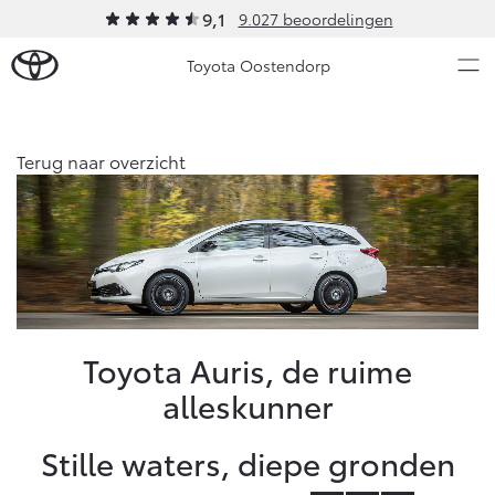
9,1
9.027 beoordelingen
Toyota Oostendorp
Over Ons
Terug naar overzicht
Modellen
Ons bedrijf
Occasions
Ons bedrijf
Aygo X
Yaris
Contact en Route
HYBRIDE
HYBRIDE
Vacatures
Nieuws & Acties
Toyota Auris, de ruime
Klantbeoordelingen
alleskunner
Onderhoud
Stille waters, diepe gronden
Vanaf € 23.750,-
Vanaf € 27.195,-
Diensten
Service & Onderhoud