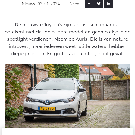
Nieuws |
02-01-2024
Delen:
Yaris Cross
Urban Cruiser
Werkplaatsafspraak
Zakelijk
HYBRIDE
BATTERIJ-ELEKTRISCH
Private Lease
Onderhoud op Maat
De nieuwste Toyota’s zijn fantastisch, maar dat
betekent niet dat de oudere modellen geen plekje in de
APK
Wat is Private Lease?
Zakelijk
spotlight verdienen. Neem de Auris. Die is van nature
Werkplaatsafspraak maken
Airco check
Bereken je maandbedrag
introvert, maar iedereen weet: stille waters, hebben
Vakantiecheck
Private Lease voor ZZP
diepe gronden. En grote laadruimtes, in dit geval.
Toyota voor de zaak
Contact en Route
Hybride Zekerheid Controle
Vanaf € 31.895,-
Vanaf € 32.995,-
Private Lease Occasions
Leaserijder
Toyota handleidingen
ZZP
Schade melden
Toyota Service Informatie (SIL)
Wagenparkbeheer
Financieren
Corolla Hatchback
Corolla Touring Sports
HYBRIDE
HYBRIDE
Contact zakelijke markt
Plan een proefrit
Schade & Garantie
Toyota Betaalplan
Vraag een brochure aan
Leasen
Toyota Pechhulp
Oplaadservice
Schade & Glasherstel
Financial Lease
Bekijk de verwachte modellen
10 jaar Toyota garantie
Vanaf € 33.495,-
Vanaf € 35.495,-
Thuislaadpakketten
Operational Lease