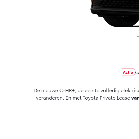
Vanaf € 33.495,-
Toyota C-HR+
BATTERIJ-
ELEKTRISCH
G
Actie
Vanaf € 37.995,-
De nieuwe C-HR+, de eerste volledig elektris
Mirai
veranderen. En met Toyota Private Lease
van
WATERSTOF-
ELEKTRISCH