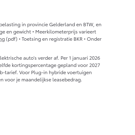
Vanaf € 55.950,-
nbelasting in provincie Gelderland en BTW, en
age en gewicht • Meerkilometerprijs varieert
ng
(pdf) • Toetsing en registratie BKR • Onder
ktrische auto’s verder af. Per 1 januari 2026
nzelfde kortingspercentage gepland voor 2027
-tarief. Voor Plug-in hybride voertuigen
en voor je maandelijkse leasebedrag.