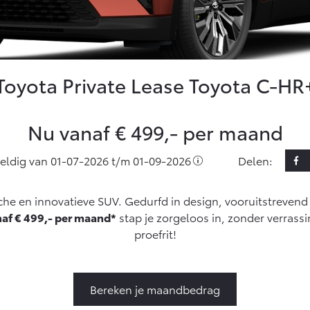
Informatie (SIL)
Toyota
Autoverzekering
Vanaf € 35.495,-
Vanaf € 39.995,-
Connected
Toyota Hybride
Autoverzekering
RAV4
bZ4X
Toyota Private Lease Toyota C-HR
PLUG-IN HYBRIDE
BATTERIJ-
Connected Services
ELEKTRISCH
MyToyota login
Nu vanaf € 499,- per maand
MyToyota App
Abonnementen
eldig van
01-07-2026
t/m
01-09-2026
Delen:
Multimedia
Vanaf € 49.995,-
Vanaf € 39.995,-
Connected check
che en innovatieve SUV. Gedurfd in design, vooruitstrevend i
Proace City (excl.
Proace (excl. BTW)
af € 499,- per maand*
stap je zorgeloos in, zonder verrass
Navigatie updates
OOK ALS BATTERIJ-
BTW)
ELEKTRISCH
OOK ALS BATTERIJ-
proefrit!
ELEKTRISCH
Bereken je maandbedrag