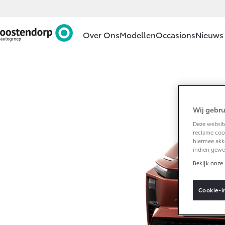
Over Ons
Modellen
Occasions
Nieuws 
Ons bedrijf
Aygo X
HYBRIDE
Ons bedrijf
Wij gebru
Contact en
Route
Deze website
reclame cook
Vacatures
hiermee akk
indien gewe
Vanaf € 23.750,-
Klantbeoordelingen
Bekijk onze 
Corolla Hatchback
HYBRIDE
Cookie-i