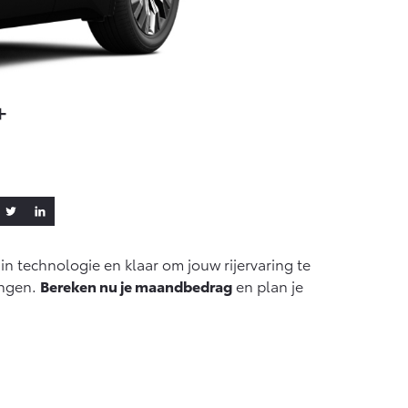
Vanaf € 36.495,-
bZ4X Touring
+
BATTERIJ-
ELEKTRISCH
Vanaf € 48.995,-
n technologie en klaar om jouw rijervaring te
Proace Verso
ingen.
Bereken nu je maandbedrag
en plan je
BATTERIJ-
ELEKTRISCH