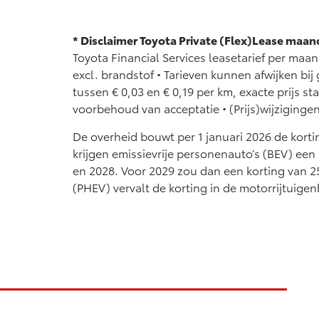
Vanaf € 76.695,-
Proace Max (excl.
* Disclaimer Toyota Private (Flex)Lease maan
BTW)
Toyota Financial Services leasetarief per maa
OOK ALS BATTERIJ-
excl. brandstof • Tarieven kunnen afwijken bij
ELEKTRISCH
tussen € 0,03 en € 0,19 per km, exacte prijs st
voorbehoud van acceptatie • (Prijs)wijziging
De overheid bouwt per 1 januari 2026 de kortin
Vanaf € 46.301,-
krijgen emissievrije personenauto’s (BEV) een
en 2028. Voor 2029 zou dan een korting van 25
(PHEV) vervalt de korting in de motorrijtuige