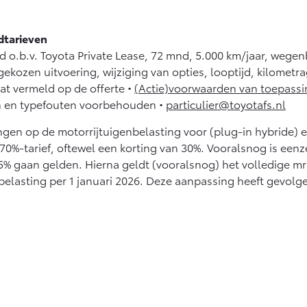
Vanaf € 27.945,-
Vanaf € 37.500,-
Hilux (excl. BTW)
Land Cruiser (excl.
dtarieven
OOK ALS BATTERIJ-
BTW)
nd o.b.v. Toyota Private Lease, 72 mnd, 5.000 km/jaar, wege
ELEKTRISCH
 gekozen uitvoering, wijziging van opties, looptijd, kilometr
aat vermeld op de offerte •
(Actie)voorwaarden van toepassi
en en typefouten voorbehouden •
particulier@toyotafs.nl
gen op de motorrijtuigenbelasting voor (plug-in hybride) ele
Vanaf € 56.570,-
Vanaf € 89.986,-
 70%-tarief, oftewel een korting van 30%. Vooralsnog is ee
% gaan gelden. Hierna geldt (vooralsnog) het volledige mrb
nbelasting per 1 januari 2026. Deze aanpassing heeft gevolg