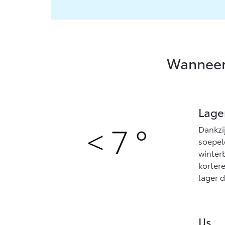
Wanneer 
Lage
Dankzij
soepel
winter
korter
lager 
IJs