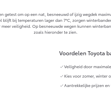
Vanaf € 27.945,-
Vanaf € 37.500,-
Hilux (excl. BTW)
Land Cruiser (excl.
en getest om op een nat, besneeuwd of ijzig wegdek maximal
OOK ALS BATTERIJ-
BTW)
l blijft bij temperaturen lager dan 7ºC, zorgen winterband
ELEKTRISCH
r meer veiligheid. Op besneeuwde wegen kunnen winterband
zoals hieronder te zien.
Voordelen Toyota b
Vanaf € 56.570,-
Vanaf € 89.986,-
Veiligheid door maximale
Kies voor zomer, winter 
Aantrekkelijke prijzen e