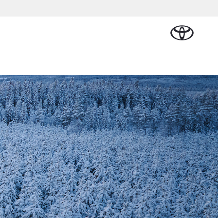
Plan een proefrit
Schade melden
Contact en
Plan een
en
Onderdelen &
Oplaadservice
Bedrijfswagens
Route
proefrit
Urban Cruiser
Accessoires
BATTERIJ-
ELEKTRISCH
Vraag een brochure aan
Werkplaatsafspraak
alplan
ncial Lease
Thuislaadpakketten
Bedrijfswagens
Vraag een
maken
Onderdelen
op maat
brochure
l
ational
Laadpas
aan
e
Accessoires
Financieren of
Bekijk de verwachte
ie
Energie en slim
Contact en
modellen
leasen
Route
Banden
laden
Contact
ie
Verzekeren
Vanaf € 32.995,-
en Route
Toyota C-HR
OOK ALS PLUG-IN
HYBRIDE