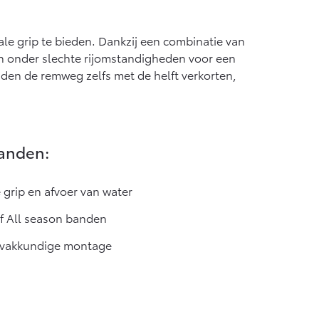
Vanaf € 55.950,-
e grip te bieden. Dankzij een combinatie van
en onder slechte rijomstandigheden voor een
en de remweg zelfs met de helft verkorten,
anden:
 grip en afvoer van water
of All season banden
n vakkundige montage