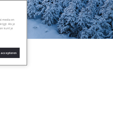
Vanaf € 36.495,-
al media en
ijgt. Als je
bZ4X Touring
en kunt je
BATTERIJ-
ELEKTRISCH
s accepteren
Vanaf € 48.995,-
Proace Verso
BATTERIJ-
ELEKTRISCH