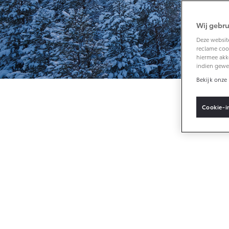
Wij gebru
Vanaf € 33.495,-
Deze website
reclame cook
Toyota C-HR+
hiermee akk
BATTERIJ-
indien gewe
ELEKTRISCH
Bekijk onze 
Cookie-i
Vanaf € 37.995,-
Mirai
WATERSTOF-
ELEKTRISCH