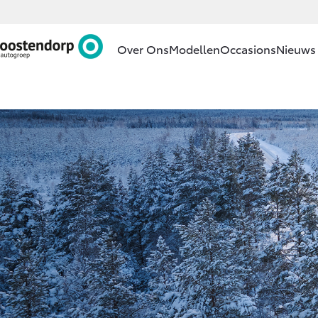
Over Ons
Modellen
Occasions
Nieuws 
Ons bedrijf
Aygo X
HYBRIDE
Ons bedrijf
Contact en
Route
Vacatures
Vanaf € 23.750,-
Klantbeoordelingen
Corolla Hatchback
HYBRIDE