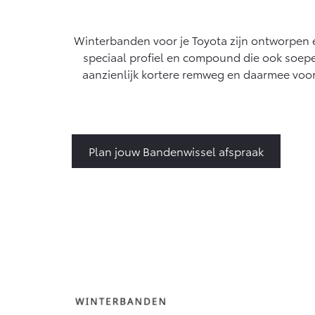
Vanaf € 76.695,-
Proace Max (excl.
Winterbanden voor je Toyota zijn ontworpen 
BTW)
speciaal profiel en compound die ook soepe
OOK ALS BATTERIJ-
aanzienlijk kortere remweg en daarmee voo
ELEKTRISCH
Vanaf € 46.301,-
Plan jouw Bandenwissel afspraak