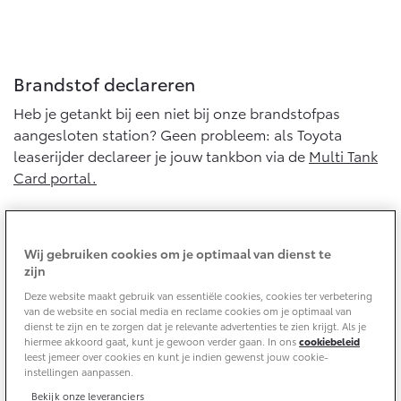
Yaris Cross
Urban Cruiser
Werkplaatsafspraak
Zakelijk
HYBRIDE
BATTERIJ-ELEKTRISCH
Private Lease
Onderhoud op Maat
Brandstof declareren
APK
Wat is Private Lease?
Heb je getankt bij een niet bij onze brandstofpas
Zakelijk
Werkplaatsafspraak maken
Airco check
Bereken je maandbedrag
aangesloten station? Geen probleem: als Toyota
Vakantiecheck
Private Lease voor ZZP
leaserijder declareer je jouw tankbon via de
Multi Tank
Toyota voor de zaak
Contact en Route
Hybride Zekerheid Controle
Vanaf € 31.895,-
Vanaf € 32.995,-
Card portal.
Private Lease Occasions
Leaserijder
Toyota handleidingen
ZZP
Schade melden
Toyota Service Informatie (SIL)
Naar de MTC portal
Wagenparkbeheer
Financieren
Corolla Hatchback
Corolla Touring Sports
Wij gebruiken cookies om je optimaal van dienst te
HYBRIDE
HYBRIDE
Contact zakelijke markt
Plan een proefrit
zijn
Schade & Garantie
Toyota Betaalplan
Deze website maakt gebruik van essentiële cookies, cookies ter verbetering
Onderhoud en reparatie
van de website en social media en reclame cookies om je optimaal van
Vraag een brochure aan
Leasen
dienst te zijn en te zorgen dat je relevante advertenties te zien krijgt. Als je
Toyota Pechhulp
Voor onderhoud en reparatie maak je als Toyota
hiermee akkoord gaat, kunt je gewoon verder gaan. In ons
cookiebeleid
Oplaadservice
leaserijder een afspraak bij jouw Toyota dealer. De
Schade & Glasherstel
leest jemeer over cookies en kunt je indien gewenst jouw cookie-
Financial Lease
Bekijk de verwachte modellen
instellingen aanpassen.
dealer regelt de afwikkeling voor de in het contract
10 jaar Toyota garantie
Vanaf € 33.495,-
Vanaf € 35.495,-
Thuislaadpakketten
Operational Lease
opgenomen posten. Vragen met betrekking tot
Bekijk onze leveranciers