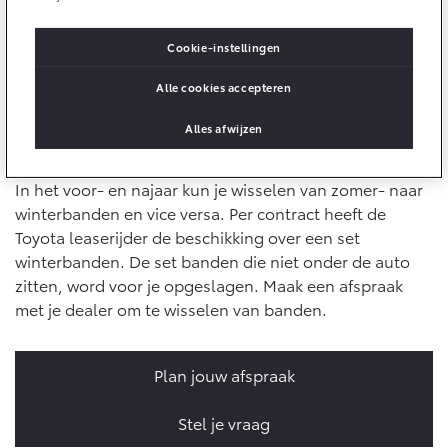
10 jaar batterijgarantie
onderhoud en reparaties kun je ook online aan ons
Laadpas
Toyota fabrieksgarantie
stellen. Gebruik daarvoor de rode button 'Vraag stellen
Cookie-instellingen
Energie en slim laden
Corolla Cross
Toyota C-HR
Bedrijfswagens
over onderhoud en reparatie' hieronder.
HYBRIDE
OOK ALS PLUG-IN
HYBRIDE
Alle cookies accepteren
Onderdelen & Accessoires
Bedrijfswagens op maat
Verzekeren
Alles afwijzen
Winterbanden
Financieren of leasen
Onderdelen
Toyota Autoverzekering
Verzekeren
Accessoires
In het voor- en najaar kun je wisselen van zomer- naar
Toyota Hybride Autoverzekering
Vanaf € 39.995,-
Vanaf € 36.495,-
winterbanden en vice versa. Per contract heeft de
Banden
Toyota leaserijder de beschikking over een set
winterbanden. De set banden die niet onder de auto
Connected
Toyota C-HR+
RAV4
zitten, word voor je opgeslagen. Maak een afspraak
BATTERIJ-ELEKTRISCH
PLUG-IN HYBRIDE
met je dealer om te wisselen van banden.
Connected Services
MyToyota login
Plan jouw afspraak
MyToyota App
Abonnementen
Stel je vraag
Vanaf € 37.995,-
Vanaf € 49.995,-