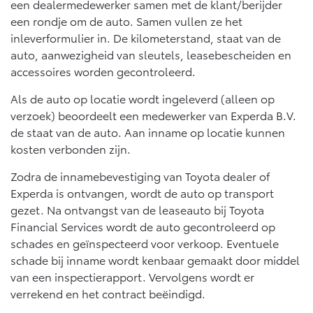
een dealermedewerker samen met de klant/berijder
Vanaf € 46.301,-
Vanaf € 56.570,-
een rondje om de auto. Samen vullen ze het
inleverformulier in. De kilometerstand, staat van de
auto, aanwezigheid van sleutels, leasebescheiden en
Land Cruiser (excl. BTW)
accessoires worden gecontroleerd.
Als de auto op locatie wordt ingeleverd (alleen op
verzoek) beoordeelt een medewerker van Experda B.V.
de staat van de auto. Aan inname op locatie kunnen
kosten verbonden zijn.
Vanaf € 89.986,-
Zodra de innamebevestiging van Toyota dealer of
Experda is ontvangen, wordt de auto op transport
gezet. Na ontvangst van de leaseauto bij Toyota
Financial Services wordt de auto gecontroleerd op
schades en geïnspecteerd voor verkoop. Eventuele
schade bij inname wordt kenbaar gemaakt door middel
van een inspectierapport. Vervolgens wordt er
verrekend en het contract beëindigd.