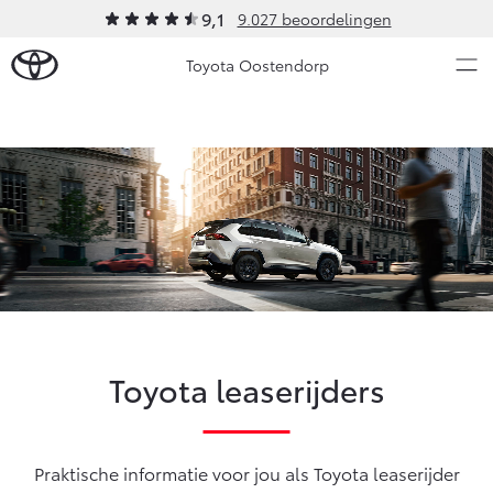
9,1
9.027 beoordelingen
Toyota Oostendorp
Over Ons
Modellen
Ons bedrijf
Occasions
Ons bedrijf
Aygo X
Yaris
Contact en Route
HYBRIDE
HYBRIDE
Vacatures
Nieuws & Acties
Klantbeoordelingen
Toyota leaserijders
Onderhoud
Vanaf € 23.750,-
Vanaf € 27.195,-
Praktische informatie voor jou als Toyota leaserijder
Diensten
Service & Onderhoud