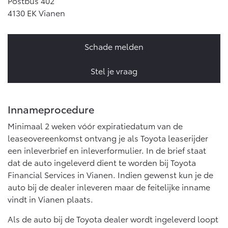
Postbus 402
Vanaf € 76.695,-
Vanaf € 27.945,-
4130 EK Vianen
Proace (excl. BTW)
Proace Verso
Schade melden
OOK ALS BATTERIJ-
BATTERIJ-ELEKTRISCH
ELEKTRISCH
Stel je vraag
Innameprocedure
Vanaf € 37.500,-
Vanaf € 55.950,-
Minimaal 2 weken vóór expiratiedatum van de
leaseovereenkomst ontvang je als Toyota leaserijder
een inleverbrief en inleverformulier. In de brief staat
Proace Max (excl. BTW)
Hilux (excl. BTW)
dat de auto ingeleverd dient te worden bij Toyota
OOK ALS BATTERIJ-
OOK ALS BATTERIJ-
ELEKTRISCH
ELEKTRISCH
Financial Services in Vianen. Indien gewenst kun je de
auto bij de dealer inleveren maar de feitelijke inname
vindt in Vianen plaats.
Als de auto bij de Toyota dealer wordt ingeleverd loopt