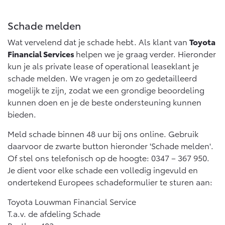
Multimedia
Connected check
Schade melden
Navigatie updates
bZ4X
bZ4X Touring
BATTERIJ-ELEKTRISCH
BATTERIJ-ELEKTRISCH
Wat vervelend dat je schade hebt. Als klant van
Toyota
Financial Services
helpen we je graag verder. Hieronder
kun je als private lease of operational leaseklant je
schade melden. We vragen je om zo gedetailleerd
mogelijk te zijn, zodat we een grondige beoordeling
kunnen doen en je de beste ondersteuning kunnen
Vanaf € 39.995,-
Vanaf € 48.995,-
bieden.
Meld schade binnen 48 uur bij ons online. Gebruik
daarvoor de zwarte button hieronder 'Schade melden'.
Mirai
Proace City (excl. BTW)
WATERSTOF-ELEKTRISCH
OOK ALS BATTERIJ-
Of stel ons telefonisch op de hoogte: 0347 – 367 950.
ELEKTRISCH
Je dient voor elke schade een volledig ingevuld en
ondertekend Europees schadeformulier te sturen aan:
Toyota Louwman Financial Service
T.a.v. de afdeling Schade