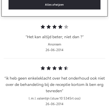
Multimedia
Anoniem
Alles afwijzen
Connected check
26-06-2014
Navigatie updates
bZ4X
bZ4X Touring
BATTERIJ-ELEKTRISCH
BATTERIJ-ELEKTRISCH
Het kan altijd beter; niet dan ?
Anoniem
26-06-2014
Vanaf € 39.995,-
Vanaf € 48.995,-
Mirai
Proace City (excl. BTW)
WATERSTOF-ELEKTRISCH
OOK ALS BATTERIJ-
ik heb geen enkeleklacht over het onderhoud ook niet
ELEKTRISCH
over de behandeling bij de receptie kortom ik ben erg
tevreden
l.m.l.valentijn (stuw 10 5345rt oss)
26-06-2014