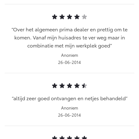
Vanaf € 76.695,-
Vanaf € 27.945,-
Proace (excl. BTW)
Proace Verso
OOK ALS BATTERIJ-
Over het algemeen prima dealer en prettig om te
BATTERIJ-ELEKTRISCH
ELEKTRISCH
komen. Vanaf mijn huisadres te ver weg maar in
combinatie met mijn werkplek goed
Anoniem
26-06-2014
Vanaf € 37.500,-
Vanaf € 55.950,-
Proace Max (excl. BTW)
Hilux (excl. BTW)
altijd zeer goed ontvangen en netjes behandeld
OOK ALS BATTERIJ-
OOK ALS BATTERIJ-
ELEKTRISCH
ELEKTRISCH
Anoniem
26-06-2014