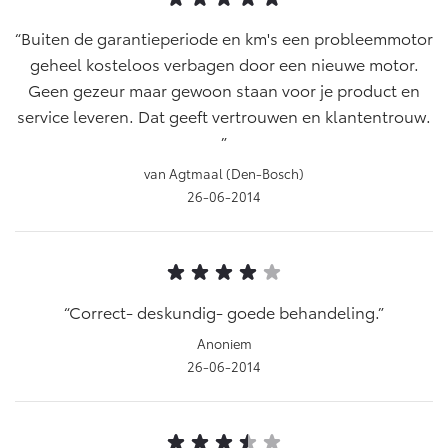
Vanaf € 46.301,-
Vanaf € 56.570,-
Buiten de garantieperiode en km's een probleemmotor
geheel kosteloos verbagen door een nieuwe motor.
Land Cruiser (excl. BTW)
Geen gezeur maar gewoon staan voor je product en
service leveren. Dat geeft vertrouwen en klantentrouw.
van Agtmaal (Den-Bosch)
26-06-2014
Vanaf € 89.986,-
Correct- deskundig- goede behandeling.
Anoniem
26-06-2014